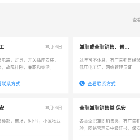
查
工
08月06日
兼职或全职销售、普工、维修
修电路，灯具，开关插座安装，
过年可不休息，有广告销售经
修，故障排除，兼职和零活。
低压电工证，网络管理员证
看联系方式
查看联系方式
安
08月06日
全职兼职销售类 保安
售楼部，商场，8小时，小区物业
各类全职兼职销售类，有广告
验，网络管理员中级证书，保
队长，形象岗或幼儿园保安，