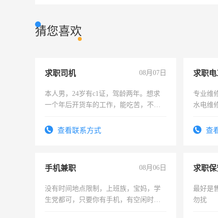
猜您喜欢
求职司机
08月07日
求职电
本人男，24岁有c1证，驾龄两年。想求
专业维
一个年后开货车的工作，能吃苦，不怕
水电维
加班。
查看联系方式
查
手机兼职
08月06日
求职保
没有时间地点限制，上班族，宝妈，学
最好是
生党都可，只要你有手机，有空闲时
勿扰
间，一单一结，一天二三十不成问题，