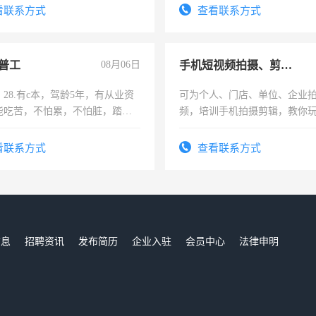
有高低压电工证和十几年工作
看联系方式
查看联系方式
普工
08月06日
手机短视频拍摄、剪辑、抖音快手
28.有c本，驾龄5年，有从业资
可为个人、门店、单位、企业
能吃苦，不怕累，不怕脏，踏
频，培训手机拍摄剪辑，教你
求稳定工作一份，保险不干
可为个人、门店、单位、企业
频，培训手机拍摄剪辑，教你
看联系方式
查看联系方式
音！你也可以成为拍摄达人！
成为拍摄达人！
信息
招聘资讯
发布简历
企业入驻
会员中心
法律申明
们