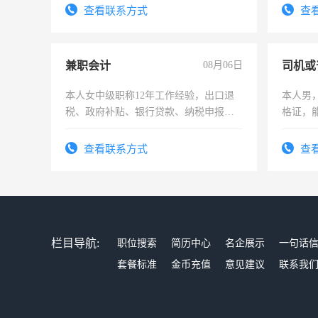
勤快的四五十，每天挣零花钱没问题！
查看联系方式
查
兼职会计
08月06日
司机或
本人女中级职称12年工作经验，出口退
本人男，
税、政府补贴、银行贷款、纳税申报、
格证，
为各类公司策划，设建新账，理乱账业
实，需
务，财务咨询等业务。欲求兼职会计工
查看联系方式
查
作
栏目导航:
职位搜索
简历中心
名企展示
一句话
套餐标准
金币充值
意见建议
联系我